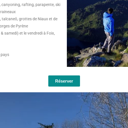
canyoning, rafting, parapente, ski
 traineaux
talcaneô, grottes de Niaux et de
 forges de Pyrène
samedi) et le vendredi à Foix,
e pays
Réserver