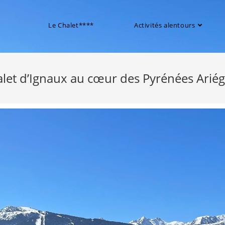
Le Chalet****
Activités alentours
alet d’Ignaux au cœur des Pyrénées Ariég