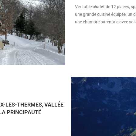
Véritable
chalet
de 12 places, sp
une grande cuisine équipée, un d
une chambre parentale avec salle 
AX-LES-THERMES, VALLÉE
 LA PRINCIPAUTÉ